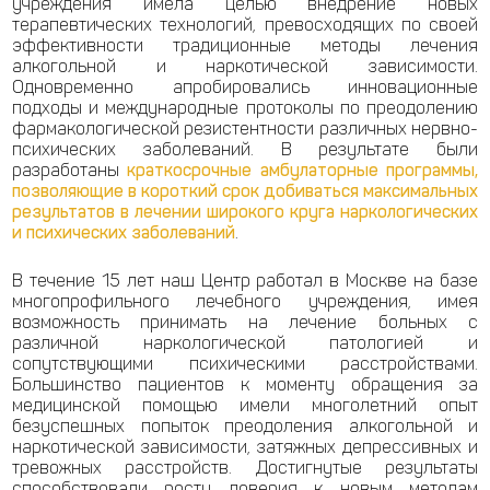
учреждения имела целью внедрение новых
терапевтических технологий, превосходящих по своей
эффективности традиционные методы лечения
алкогольной и наркотической зависимости.
Одновременно апробировались инновационные
подходы и международные протоколы по преодолению
фармакологической резистентности различных нервно-
психических заболеваний. В результате были
разработаны
краткосрочные амбулаторные программы,
позволяющие в короткий срок добиваться максимальных
результатов в лечении широкого круга наркологических
и психических заболеваний
.
В течение 15 лет наш Центр работал в Москве на базе
многопрофильного лечебного учреждения, имея
возможность принимать на лечение больных с
различной наркологической патологией и
сопутствующими психическими расстройствами.
Большинство пациентов к моменту обращения за
медицинской помощью имели многолетний опыт
безуспешных попыток преодоления алкогольной и
наркотической зависимости, затяжных депрессивных и
тревожных расстройств. Достигнутые результаты
способствовали росту доверия к новым методам