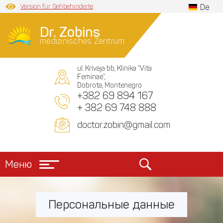
Version für Sehbehinderte
De
Dr. Zobins
medizinisches Zentrum
ul. Krivaja bb, Klinika “Vita
Feminae”,
Dobrota, Montenegro
+382 69 894 167
+ 382 69 748 888
doctor.zobin@gmail.com
Меню
Персональные данные