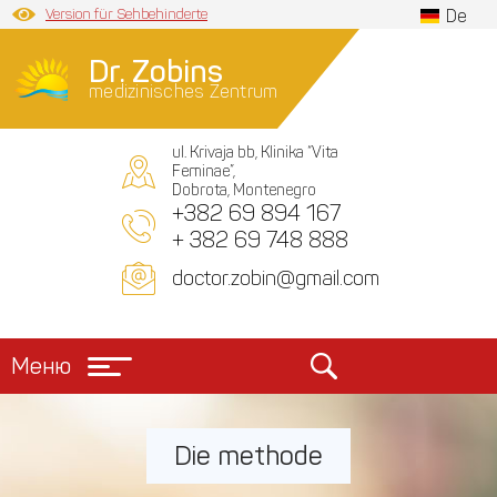
Version für Sehbehinderte
De
Dr. Zobins
medizinisches Zentrum
ul. Krivaja bb, Klinika “Vita
Feminae”,
Dobrota, Montenegro
+382 69 894 167
+ 382 69 748 888
doctor.zobin@gmail.com
Меню
Die methode