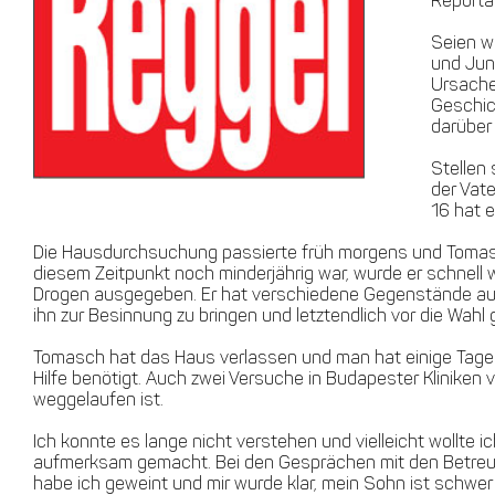
Reporta
Seien w
und Jun
Ursache
Geschic
darüber
Stellen 
der Vate
16 hat e
Die Hausdurchsuchung passierte früh morgens und Tomasch 
diesem Zeitpunkt noch minderjährig war, wurde er schnell 
Drogen ausgegeben. Er hat verschiedene Gegenstände aus
ihn zur Besinnung zu bringen und letztendlich vor die Wahl
Tomasch hat das Haus verlassen und man hat einige Tage n
Hilfe benötigt. Auch zwei Versuche in Budapester Klinik
weggelaufen ist.
Ich konnte es lange nicht verstehen und vielleicht wollte 
aufmerksam gemacht. Bei den Gesprächen mit den Betreue
habe ich geweint und mir wurde klar, mein Sohn ist schwe