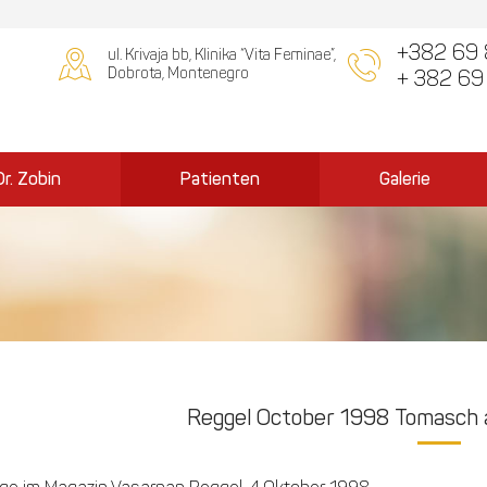
+382 69 
ul. Krivaja bb, Klinika “Vita Feminae”,
Dobrota, Montenegro
+ 382 69
Dr. Zobin
Patienten
Galerie
Reggel October 1998 Tomasch 