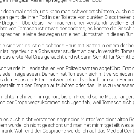
ge im Magazin Vasarnap Reggel, 4.Oktober 1998
ir doch mal ehrlich, uns kann man schwer erschüttern, auch n
gen geht die ihren Tod in der Toilette von dunklen Discothek
 Drogen - Überdosis - wir machen einen verständnisvollen Blick
hte von Tomasch ist etwas besonderes, es könnte die Geschi
 sprechen, alleine deswegen um einen Lichtstrahl in diesen Tu
sie sich vor, es ist ein schönes Haus mit Garten in einem der 
r ist Ingenieur, die Schwester studiert an der Universität. Tomas
r das erste Mal Gras geraucht und ist dann Schritt fur Schritt 
wurde in Handschellen von Polizeibeamten abgeführt. Erst dan
wieder freigelassen. Danach hat Tomasch sich mit verschieden 
 dem Haus der Eltern entwendet und verkauft um sein Heroin 
 gestellt, mit den Drogen aufzuhören oder das Haus zu verlasse
ichts mehr von ihm gehört, bis ein Freund seine Mutter anger
en von der Droge wegzukommen schlugen fehl, weil Tomasch si
ich es auch nicht verstehen sagt seine Mutter. Von einer alten 
rn wurde ich nicht geschont und man hat mir mitgeteilt was 
r krank. Während der Gespräche wurde ich auf das Medical Cen