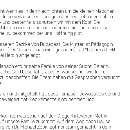
icht wenn es in den Nachrichten um die kleinen Mädchen
en oder in verlassenen Dachgeschossen gefunden haben.
 und bestenfalls schütteln wir mit dem Kopf. Die
chte von vielen tausend anderen sein und man muss
nnel zu bekommen der uns Hoffnung gibt.
besseren Bezirke von Budapest. Die Mutter ist Pädagogin,
ch (der Name ist natürlich geändert) ist 21 Jahre alt. Mit
bei Heroin angelangt.
ach erfuhr seine Familie von seiner Sucht. Da er zu
Jobs Geld beschafft, aber es war schnell wieder fur
zu beschaffen. Die Eltern haben mit Gesprächen versucht
n.
ufen und mitgeteilt hat, dass Tomasch bewusstlos sei und
ch geweigert hat Medikamente einzunehmen und
Bekannten wurde ich auf den Drogenhilfeverein Matrix
auf unsere Familie zukommt. Auf dem Weg nach Hause
tre von Dr. Michael Zobin aufmerksam gemacht, in dem