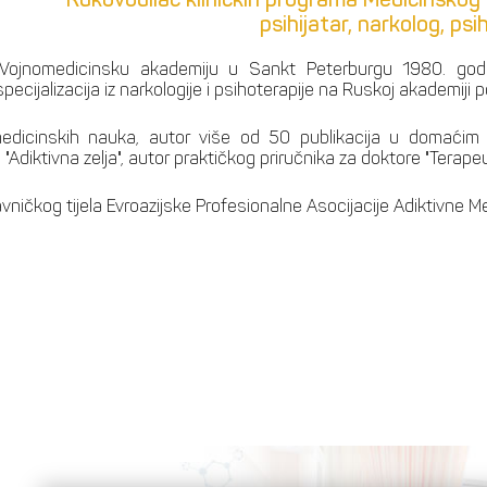
psihijatar, narkolog, ps
 Vojnomedicinsku akademiju u Sankt Peterburgu 1980. godine
, specijalizacija iz narkologije i psihoterapije na Ruskoj akademi
edicinskih nauka, autor više od 50 publikacija u domaćim i
"Adiktivna zelja", autor praktičkog priručnika za doktore "Terapeut
vničkog tijela Evroazijske Profesionalne Asocijacije Adiktivne M