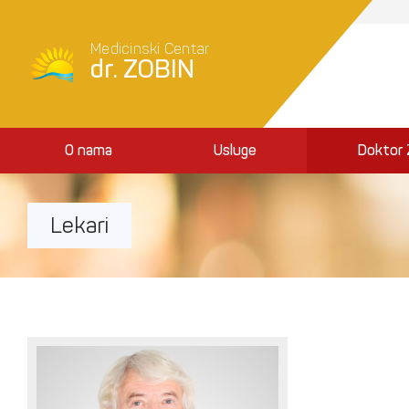
Medicinski Centar
dr. ZOBIN
O nama
Usluge
Doktor 
Lekari