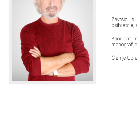
Završio je
psihijatrije
Kandidat m
monografije 
Član je Upra