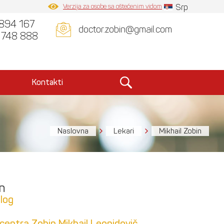
Verzija za osobe sa oštećenim vidom
Srp
894 167
doctor.zobin@gmail.com
 748 888
Kontakti
Naslovna
Lekari
Mikhail Zobin
n
olog
centra Zobin Mikhail Leonidovič