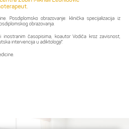
ihoterapeut.
. Posdiplomsko obrazovanje: klinička specijalizacija iz
ji posdiplomskog obrazovanja.
 inostranim časopisima, koautor Vodiča kroz zavisnost,
ska intervencija u adiktologiji".
edicine.