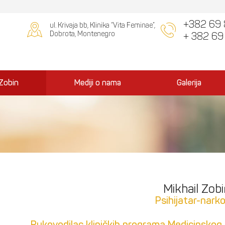
+382 69 
ul. Krivaja bb, Klinika “Vita Feminae”,
Dobrota, Montenegro
+ 382 69
Zobin
Mediji o nama
Galerija
Mikhail Zobi
Psihijatar-nark
Rukovodilac kliničkih programa Medicinskog 