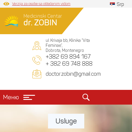
Verzija za osobe sa oštećenim vidom
Srp
Medicinski Centar
dr. ZOBIN
ul. Krivaja bb, Klinika “Vita
Feminae”,
Dobrota, Montenegro
+382 69 894 167
+ 382 69 748 888
doctor.zobin@gmail.com
Меню
Usluge