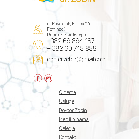
ul. Krivaja bb, Klinika “Vita
Feminae”,
Dobrota, Montenegro
+382 69 894 167
+ 382 69 748 888
doctor.zobin@gmail.com
O nama
Usluge
Doktor Zobin
Mediji o nama
Galerija
Kontakti