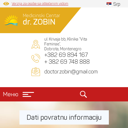
Verzija za osobe sa oštećenim vidom
Srp
Medicinski Centar
dr. ZOBIN
ul. Krivaja bb, Klinika “Vita
Feminae”,
Dobrota, Montenegro
+382 69 894 167
+ 382 69 748 888
doctor.zobin@gmail.com
Меню
Dati povratnu informaciju