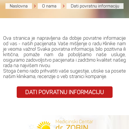
Naslovna
O nama
Dati povratnu informaciju
Ova stranica je napravljena da dobije povratne informacije
od vas - naših pacijenata. Vaše mišljenje o radu Klinike nam
je veoma važno! Svaka povratna informacija, bilo pozitivna ili
kritična, pomaže nam da poboljšamo naše usluge,
osiguramo zadovoljstvo pacijenata i zadržimo kvalitet našeg
rada na najvišem nivou.
Stoga ćemo rado prihvatiti vaše sugestije, utiske sa posete
našim klinikama, recenzije o veb stranici kompanije.
DATI POVRATNU INFORMACIJU
Medicinski Centar
dr. ZOBIN