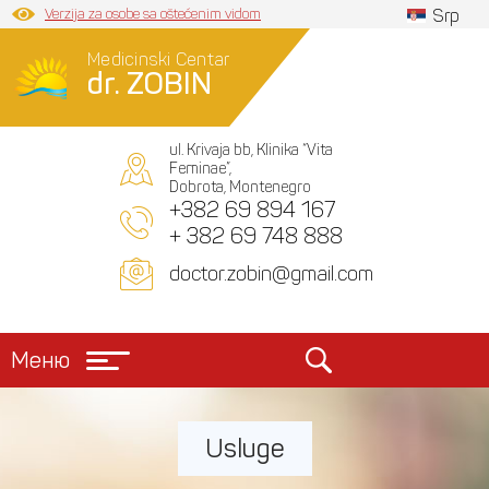
Verzija za osobe sa oštećenim vidom
Srp
Medicinski Centar
dr. ZOBIN
ul. Krivaja bb, Klinika “Vita
Feminae”,
Dobrota, Montenegro
+382 69 894 167
+ 382 69 748 888
doctor.zobin@gmail.com
Меню
Usluge